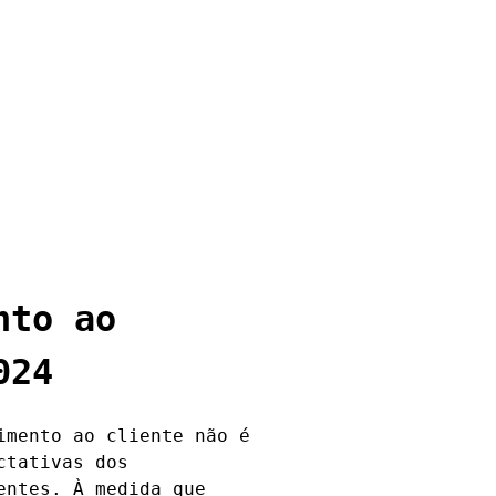
nto ao
024
imento ao cliente não é
ctativas dos
entes. À medida que