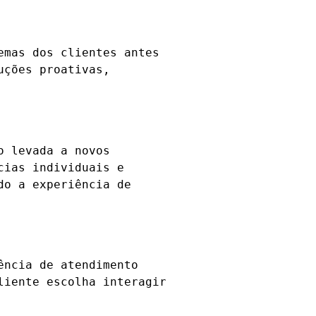
emas dos clientes antes
uções proativas,
o levada a novos
cias individuais e
do a experiência de
ência de atendimento
liente escolha interagir