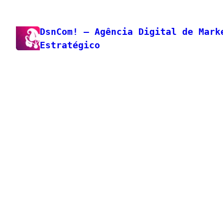
Pular
para
DsnCom! – Agência Digital de Mark
o
Estratégico
conteúdo