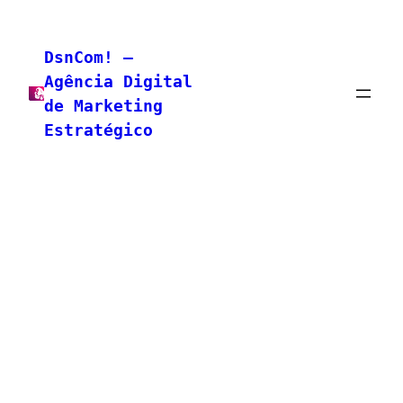
Pular
para
DsnCom! –
o
Agência Digital
conteúdo
de Marketing
Estratégico