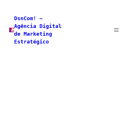
Pular
para
DsnCom! –
o
Agência Digital
conteúdo
de Marketing
Estratégico