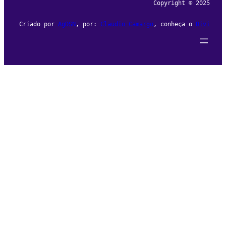
Copyright © 2025
Criado por
AgDSN
, por:
Claudio Camargo
, conheça o
Divi